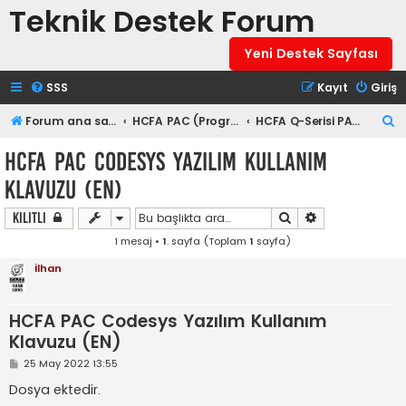
Teknik Destek Forum
Yeni Destek Sayfası
SSS
Kayıt
Giriş
A
Forum ana sayfa
HCFA PAC (Programlanabilir Otomasyon Kontrol Cihazı)
HCFA Q-Serisi PAC Teknik Dokümanlar
r
HCFA PAC Codesys Yazılım Kullanım
a
Klavuzu (EN)
Ara
Gelişmiş arama
Kilitli
1 mesaj •
1
. sayfa (Toplam
1
sayfa)
İlhan
HCFA PAC Codesys Yazılım Kullanım
Klavuzu (EN)
M
25 May 2022 13:55
e
s
Dosya ektedir.
a