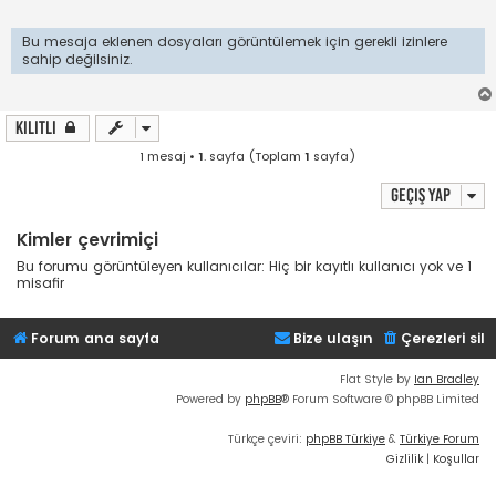
j
Bu mesaja eklenen dosyaları görüntülemek için gerekli izinlere
sahip değilsiniz.
Kilitli
1 mesaj •
1
. sayfa (Toplam
1
sayfa)
Geçiş yap
Kimler çevrimiçi
Bu forumu görüntüleyen kullanıcılar: Hiç bir kayıtlı kullanıcı yok ve 1
misafir
Forum ana sayfa
Bize ulaşın
Çerezleri sil
Flat Style by
Ian Bradley
Powered by
phpBB
® Forum Software © phpBB Limited
Türkçe çeviri:
phpBB Türkiye
&
Türkiye Forum
Gizlilik
|
Koşullar