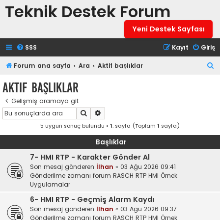
Teknik Destek Forum
Yeni Destek Sayfası
SSS
Kayıt
Giriş
A
Forum ana sayfa
Ara
Aktif başlıklar
r
Aktif başlıklar
a
Gelişmiş aramaya git
Ara
Gelişmiş arama
5 uygun sonuç bulundu •
1
. sayfa (Toplam
1
sayfa)
Başlıklar
7- HMI RTP - Karakter Gönder Al
Son mesaj gönderen
İlhan
«
03 Ağu 2026 09:41
Gönderilme zamanı forum
RASCH RTP HMI Örnek
Uygulamalar
6- HMI RTP - Geçmiş Alarm Kaydı
Son mesaj gönderen
İlhan
«
03 Ağu 2026 09:37
Gönderilme zamanı forum
RASCH RTP HMI Örnek